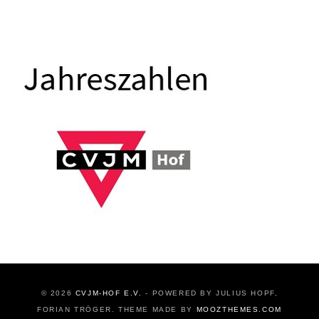
© 2026
CVJM-HOF E.V.
- POWERED BY JULIUS HOPF,
FORIAN TRÖGER. THEME MADE BY
MOOZTHEMES.COM